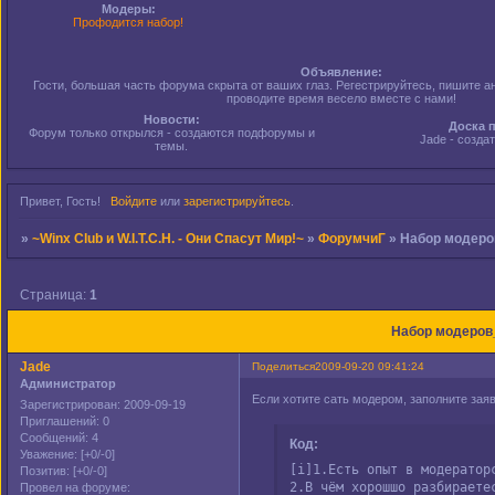
Модеры:
Профодится набор!
Объявление:
Гости, большая часть форума скрыта от ваших глаз. Регестрируйтесь, пишите ан
проводите время весело вместе с нами!
Новости:
Доска п
Форум только открылся - создаются подфорумы и
Jade - созда
темы.
Привет, Гость!
Войдите
или
зарегистрируйтесь
.
»
~Winx Club и W.I.T.C.H. - Они Спасут Мир!~
»
ФорумчиГ
»
Набор модеро
Страница:
1
Набор модеров
Jade
Поделиться
2009-09-20 09:41:24
Администратор
Если хотите сать модером, заполните заяв
Зарегистрирован
: 2009-09-19
Приглашений:
0
Сообщений:
4
Код:
Уважение:
[+0/-0]
[i]1.Есть опыт в модераторс
Позитив:
[+0/-0]
2.В чём хорошшо разбираете
Провел на форуме: