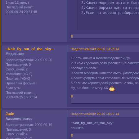
3.Каким модером хотите быт
1 час 12 минут
Последний визит:
4.Какие форумы вам хотелось
2009-09-24 20:31:48
5.Если вы хорошо разбирает
0
~Keit_fly_out_of_the_sky~
Поделиться
2009-09-20 13:26:13
Модератор
1.Есть опыт в модераторстве? Да
Зарегистрирован
: 2009-09-20
2.В чём хорошшо разбираетесь (в скрипта
Приглашений:
0
вообще во всём!
Сообщений:
2
3.Каким модером хотите быть (модером р
Уважение:
[+0/-0]
4.Какие форумы вам хотелось-бы модер
Позитив:
[+0/-0]
5.Если вы хорошо разбираетесь в ФШ, 
Провел на форуме:
3 минуты
Ну, я и больше могу XX
Последний визит:
0
2009-09-25 16:36:14
Jade
Поделиться
2009-09-20 16:39:14
Администратор
~Keit_fly_out_of_the_sky~
Зарегистрирован
: 2009-09-19
принята
Приглашений:
0
Сообщений:
4
0
Уважение:
[+0/-0]