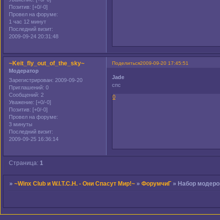
Позитив:
[+0/-0]
Провел на форуме:
1 час 12 минут
Последний визит:
2009-09-24 20:31:48
~Keit_fly_out_of_the_sky~
Поделиться
2009-09-20 17:45:51
Модератор
Jade
Зарегистрирован
: 2009-09-20
спс
Приглашений:
0
Сообщений:
2
0
Уважение:
[+0/-0]
Позитив:
[+0/-0]
Провел на форуме:
3 минуты
Последний визит:
2009-09-25 16:36:14
Страница:
1
»
~Winx Club и W.I.T.C.H. - Они Спасут Мир!~
»
ФорумчиГ
»
Набор модеро